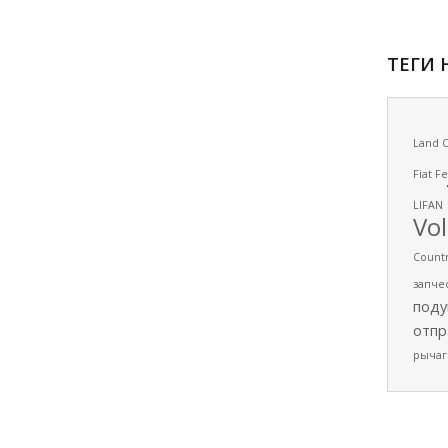
ТЕГИ 
Land C
Fiat
Fe
LIFAN
Vo
Count
запче
поду
отпр
рычаг