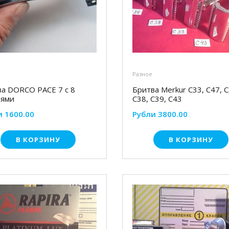
Разное
а DORCO PACE 7 с 8
Бритва Merkur С33, С47, С
иями
С38, С39, С43
и 1600.00
Рубли 3800.00
В КОРЗИНУ
В КОРЗИНУ