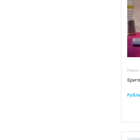
Разное
Бритв
Рубл