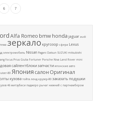
6
7
ord
Alfa Romeo
bmw
honda
jaguar
audi
зеркало
кругозор
Lexus
тема
сфера
Nissan
дд
электромобиль
Pagani
Datsun
SUZUKI
mitsubishi
ang
focus
Prius
Giulia
Fortuner
Porsche
Niva
Land Rover
mini
довая
сайлентблоки
запчасти
японские авто
Япония
салон
Оригинал
ruiser-80
олты кузова
заказать подушки
тойта ленд крузер-80
кузов 46
митзубиси паджеро
рычаг нижний
с партнамбером