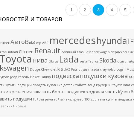
1
2
3
4
5
НОВОСТЕЙ И ТОВАРОВ
mercedes
hyundai
F
АвтоВаз
ruiser
esp
АБС
Renault
Citroen
rrari
infiniti
совиный глаз
Gelaendewagen
перископ
Сис
Toyota
Lada
нива
Skoda
Elbrus
vesta
Taurus
осаго
гиб
lkswagen
kia
Dodge
Chevrolet
UAZ Patriot
уаз
mazda
xray
volvo
Logan
Must
подвеска
подушки кузова
хо
ryman
jeep
газель
Некст
Lannia
сти
купить подущки
продать кузовные детали
тойота ленд крузер 80
toyota land c
шки крепления
заказать болты подушек
ходовая часть
Кузов
б
авить подушки
Тойота
рама
тойта ленд крузер-100
доставка
купить подушки
 верхний
новые