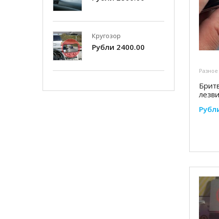
Кругозор
Рубли 2400.00
Разное
Бритв
лезв
Рубл