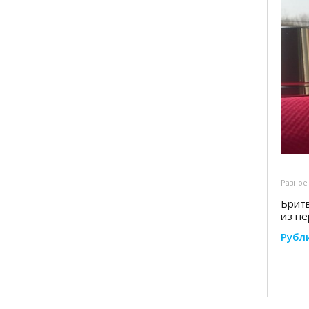
Разное
Бритв
из н
Рубл