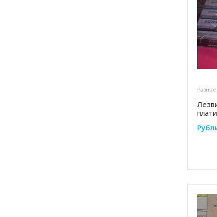
Разное
Лезви
плат
Рубл