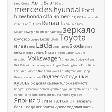
АвтоВаз
Land Cruiser
АБС
esp
mercedes
hyundai
Ford
bmw
honda
Alfa Romeo
jaguar
Ferrari
audi
Renault
Citroen
infiniti
Fiat
совиный глаз
зеркало
Gelaendewagen
перископ
Система
Toyota
кругозор
Lexus
сфера
LIFAN
Lada
нива
Skoda
Elbrus
vesta
Taurus
осаго
Nissan
гибдд
электромобиль
Pagani
Datsun
SUZUKI
Volkswagen
kia
mitsubishi
Chevrolet
Dodge
уаз
UAZ Patriot
mazda
xray
volvo
Logan
Mustang
focus
Prius
Giulia
Fortuner
Porsche
Niva
Land Rover
Countryman
mini
jeep
подвеска
подушки
Некст
газель
Lannia
кузова
ходовая
сайлентблоки
запчасти
продать кузовные детали
купить подущки
toyota land cruiser-
80
японские авто запчести
тойота ленд крузер 80
Япония
Оригинал
салон
заказать
болты подушек
болты кузова
ходовая часть