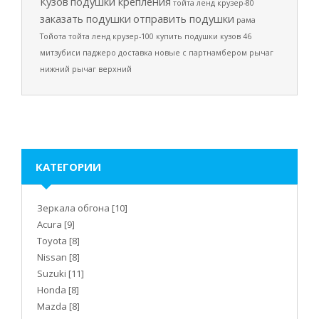
Кузов
подушки крепления
тойта ленд крузер-80
заказать подушки
отправить подушки
рама
Тойота
тойта ленд крузер-100
купить подушки
кузов 46
митзубиси паджеро
доставка
новые
с партнамбером
рычаг
нижний
рычаг верхний
КАТЕГОРИИ
Зеркала обгона
[10]
Acura
[9]
Toyota
[8]
Nissan
[8]
Suzuki
[11]
Honda
[8]
Mazda
[8]