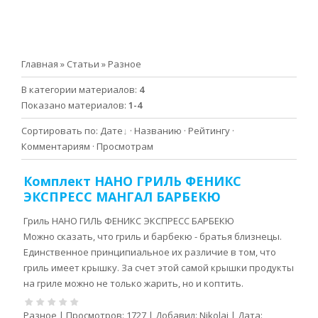
Главная
»
Статьи
» Разное
В категории материалов
:
4
Показано материалов
:
1-4
Сортировать по
:
Дате
·
Названию
·
Рейтингу
·
Комментариям
·
Просмотрам
Комплект НАНО ГРИЛЬ ФЕНИКС
ЭКСПРЕСС МАНГАЛ БАРБЕКЮ
Гриль НАНО ГИЛЬ ФЕНИКС ЭКСПРЕСС БАРБЕКЮ
Можно сказать, что гриль и барбекю - братья близнецы.
Единственное принципиальное их различие в том, что
гриль имеет крышку. За счет этой самой крышки продукты
на гриле можно не только жарить, но и коптить.
Разное
|
Просмотров:
1727
|
Добавил:
Nikolai
|
Дата: