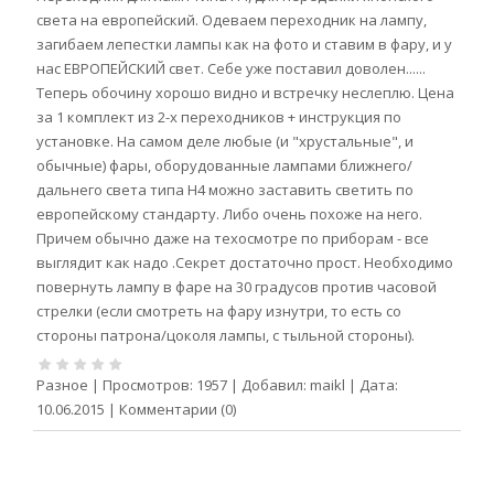
света на европейский. Одеваем переходник на лампу,
загибаем лепестки лампы как на фото и ставим в фару, и у
нас ЕВРОПЕЙСКИЙ свет. Себе уже поставил доволен......
Теперь обочину хорошо видно и встречку неслеплю. Цена
за 1 комплект из 2-х переходников + инструкция по
установке. На самом деле любые (и "хрустальные", и
обычные) фары, оборудованные лампами ближнего/
дальнего света типа H4 можно заставить светить по
европейскому стандарту. Либо очень похоже на него.
Причем обычно даже на техосмотре по приборам - все
выглядит как надо .Секрет достаточно прост. Необходимо
повернуть лампу в фаре на 30 градусов против часовой
стрелки (если смотреть на фару изнутри, то есть со
стороны патрона/цоколя лампы, с тыльной стороны).
Разное
|
Просмотров:
1957
|
Добавил:
maikl
|
Дата:
10.06.2015
|
Комментарии (0)