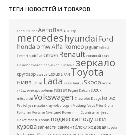
ТЕГИ НОВОСТЕЙ И ТОВАРОВ
АвтоВаз
Land Cruiser
АБС
esp
mercedes
hyundai
Ford
honda
bmw
Alfa Romeo
jaguar
infiniti
Renault
Citroen
Ferrari
audi
Fiat
совиный глаз
зеркало
Gelaendewagen
перископ
Система
Toyota
кругозор
Lexus
сфера
LIFAN
Lada
нива
Skoda
Elbrus
vesta
Taurus
осаго
Nissan
гибдд
электромобиль
Pagani
Datsun
SUZUKI
Volkswagen
kia
mitsubishi
Chevrolet
Dodge
UAZ
Patriot
уаз
mazda
xray
volvo
Logan
Mustang
focus
Prius
Giulia
Fortuner
Porsche
Niva
Land Rover
mini
Countryman
jeep
подвеска
подушки
Некст
газель
Lannia
кузова
запчасти
сайлентблоки
ходовая
toyota
land cruiser-80
продать кузовные детали
купить подущки