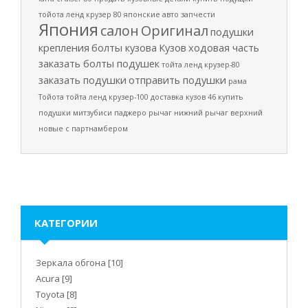
тойота ленд крузер 80
японские авто запчести
Япония
салон
Оригинал
подушки
крепления
болты кузова
Кузов
ходовая часть
заказать болты подушек
тойта ленд крузер-80
заказать подушки
отправить подушки
рама
Тойота
тойта ленд крузер-100
доставка
кузов 46
купить
подушки
митзубиси паджеро
рычаг нижний
рычаг верхний
новые
с партнамбером
КАТЕГОРИИ
Зеркала обгона
[10]
Acura
[9]
Toyota
[8]