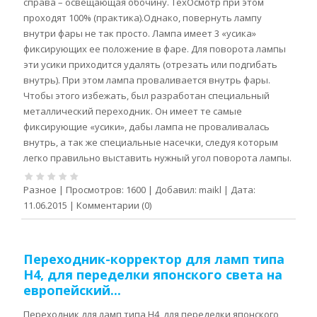
справа – освещающая обочину. ТехОсмотр при этом
проходят 100% (практика).Однако, повернуть лампу
внутри фары не так просто. Лампа имеет 3 «усика»
фиксирующих ее положение в фаре. Для поворота лампы
эти усики приходится удалять (отрезать или подгибать
внутрь). При этом лампа проваливается внутрь фары.
Чтобы этого избежать, был разработан специальный
металлический переходник. Он имеет те самые
фиксирующие «усики», дабы лампа не проваливалась
внутрь, а так же специальные насечки, следуя которым
легко правильно выставить нужный угол поворота лампы.
Разное
|
Просмотров:
1600
|
Добавил:
maikl
|
Дата:
11.06.2015
|
Комментарии (0)
Переходник-корректор для ламп типа
Н4, для переделки японского света на
европейский...
Переходник для ламп типа Н4, для переделки японского