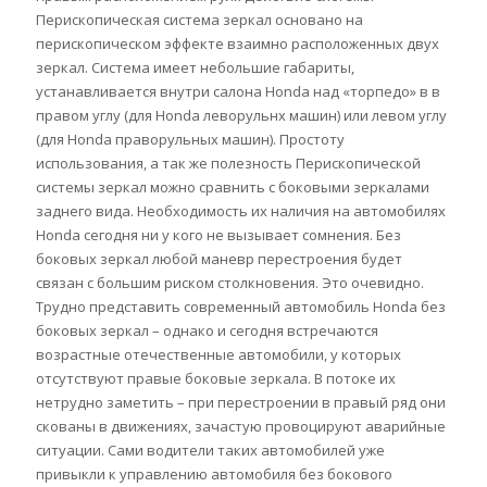
Перископическая система зеркал основано на
перископическом эффекте взаимно расположенных двух
зеркал. Система имеет небольшие габариты,
устанавливается внутри салона Honda над «торпедо» в в
правом углу (для Honda леворульнх машин) или левом углу
(для Honda праворульных машин). Простоту
использования, а так же полезность Перископической
системы зеркал можно сравнить с боковыми зеркалами
заднего вида. Необходимость их наличия на автомобилях
Honda сегодня ни у кого не вызывает сомнения. Без
боковых зеркал любой маневр перестроения будет
связан с большим риском столкновения. Это очевидно.
Трудно представить современный автомобиль Honda без
боковых зеркал – однако и сегодня встречаются
возрастные отечественные автомобили, у которых
отсутствуют правые боковые зеркала. В потоке их
нетрудно заметить – при перестроении в правый ряд они
скованы в движениях, зачастую провоцируют аварийные
ситуации. Сами водители таких автомобилей уже
привыкли к управлению автомобиля без бокового