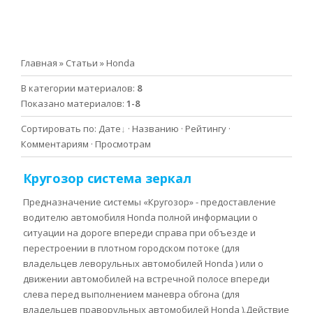
Главная
»
Статьи
» Honda
В категории материалов
:
8
Показано материалов
:
1-8
Сортировать по
:
Дате
·
Названию
·
Рейтингу
·
Комментариям
·
Просмотрам
Кругозор система зеркал
Предназначение системы «Кругозор» - предоставление
водителю автомобиля Honda полной информации о
ситуации на дороге впереди справа при объезде и
перестроении в плотном городском потоке (для
владельцев леворульных автомобилей Honda ) или о
движении автомобилей на встречной полосе впереди
слева перед выполнением маневра обгона (для
владельцев праворульных автомобилей Honda ).Действие