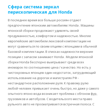
Сфера система зеркал
перископическая для Honda
В последнее время все больше россиян отдают
предпочтение японским автомобилям: Honda . Машины
японской сборки продолжают удивлять своей
продуманностью, комфортом и надежностью. Многие
европейские автомобили люксовой комплектации не
могут сравниться по своим опциям с японцами в обычной
базовой комплектации. В списках надежности верхние
позиции с запасом занимают Honda . Модели японской
сборки Honda бесспорно выигрывают среди всех
иномарок по соотношению цена / качество. Но есть у
чистокровных японцев один недостаток, затрудняющий
использование на дорогах и магистралях РФ -
нестандартное расположение руля. К правому рулю
любой человек привыкает очень быстро, но даже у самого
опытного японо вода возникает проблема с обгоном фур,
грузовиков и автобусов. С водительского места право
рульного авто не просматривается встречная полоса. С