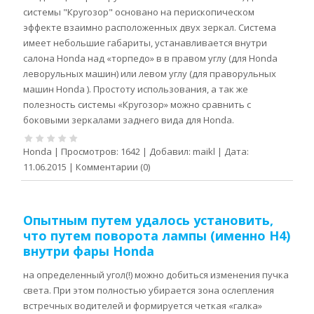
системы "Кругозор" основано на перископическом
эффекте взаимно расположенных двух зеркал. Система
имеет небольшие габариты, устанавливается внутри
салона Honda над «торпедо» в в правом углу (для Honda
леворульных машин) или левом углу (для праворульных
машин Honda ). Простоту использования, а так же
полезность системы «Кругозор» можно сравнить с
боковыми зеркалами заднего вида для Honda.
Honda
|
Просмотров:
1642
|
Добавил:
maikl
|
Дата:
11.06.2015
|
Комментарии (0)
Опытным путем удалось установить,
что путем поворота лампы (именно Н4)
внутри фары Honda
на определенный угол(!) можно добиться изменения пучка
света. При этом полностью убирается зона ослепления
встречных водителей и формируется четкая «галка»