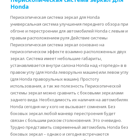
Honda
Перископическая система зеркал для Honda
универсальная система улучшения переднего обзора при
обгоне и перестроении для автомобилей Honda с левым и
правым расположением руля Действие системы
Перископическая система зеркал основано на
перископическом эффекте взаимно расположенных двух
зеркал. Система имеет небольшие габариты,
устанавливается внутри салона Honda над «торпедо» в в
правом углу (для Honda леворульнх машин) или левом углу
(для Honda праворульных машин). Простоту
использования, а так же полезность Перископической
системы зеркал можно сравнить с боковыми зеркалами
заднего вида. Необходимость их наличия на автомобилях
Honda сегодня ни у кого не вызывает сомнения. Без
боковых зеркал любой маневр перестроения будет
связан с большим риском столкновения. Это очевидно.
Трудно представить современный автомобиль Honda без
боковых зеркал – однако и сегодня встречаются