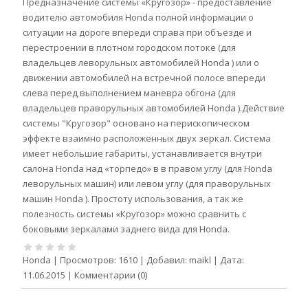
Предназначение системы «Кругозор» - предоставление
водителю автомобиля Honda полной информации о
ситуации на дороге впереди справа при объезде и
перестроении в плотном городском потоке (для
владельцев леворульных автомобилей Honda ) или о
движении автомобилей на встречной полосе впереди
слева перед выполнением маневра обгона (для
владельцев праворульных автомобилей Honda ).Действие
системы "Кругозор" основано на перископическом
эффекте взаимно расположенных двух зеркал. Система
имеет небольшие габариты, устанавливается внутри
салона Honda над «торпедо» в в правом углу (для Honda
леворульных машин) или левом углу (для праворульных
машин Honda ). Простоту использования, а так же
полезность системы «Кругозор» можно сравнить с
боковыми зеркалами заднего вида для Honda.
Honda
|
Просмотров:
1610
|
Добавил:
maikl
|
Дата:
11.06.2015
|
Комментарии (0)