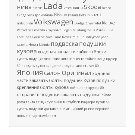
Lada
нива
Skoda
Elbrus
vesta
Taurus
осаго
Nissan
гибдд
электромобиль
Pagani
Datsun
SUZUKI
Volkswagen
kia
mitsubishi
Dodge
Chevrolet
UAZ
Patriot
уаз
mazda
xray
volvo
Logan
Mustang
focus
Prius
Giulia
Fortuner
Porsche
Niva
Land Rover
mini
Countryman
jeep
подвеска
подушки
газель
Некст
Lannia
кузова
ходовая
запчасти
сайлентблоки
купить подущки
японские авто запчести
тойота ленд крузер
80
продать кузовные детали
toyota land cruiser-80
Япония
салон
Оригинал
ходовая
часть
заказать болты подушек
Кузов
подушки
крепления
болты кузова
тойта ленд крузер-80
отправить подушки
заказать подушки
Тойота
рама
тойта ленд крузер-100
митзубиси паджеро
кузов 46
купить подушки
доставка
рычаг нижний
рычаг верхний
новые
с партнамбером