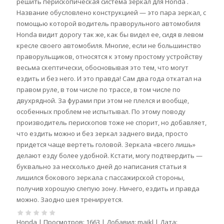
решить перископическая система зеркал для Honda .
Название обусловлено конструкцией — это пара зеркал, с
помощью которой водитель праворульного автомобиля
Honda видит дорогу так же, как бы видел ее, сидя в левом
кресле своего автомобиля. Многие, если не большинство
праворульщиков, относятся к этому простому устройству
весьма скептически, обосновывая это тем, что могут
ездить и без него. И это правда! Сам два года откатал на
правом руле, в том числе по трассе, в том числе по
двухрядной. За фурами при этом не плелся и вообще,
особенных проблем не испытывал. По этому поводу
производитель перископов тоже не спорит, но добавляет,
что ездить можно и без зеркал заднего вида, просто
придется чаще вертеть головой. Зеркала «всего лишь»
делают езду более удобной. Кстати, могу подтвердить —
буквально за несколько дней до написания статьи я
лишился бокового зеркала с пассажирской стороны,
получив хорошую слепую зону. Ничего, ездить и правда
можно. Заодно шея тренируется.
Honda
|
Просмотров:
1663
|
Добавил:
maikl
|
Дата: