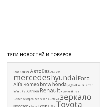
ТЕГИ НОВОСТЕЙ И ТОВАРОВ
АвтоВаз
Land Cruiser
АБС
esp
mercedes
hyundai
Ford
Alfa Romeo
bmw
honda
jaguar
audi
Ferrari
Renault
Citroen
infiniti
Fiat
совиный глаз
зеркало
Gelaendewagen
перископ
Система
Toyota
кругозор
Lexus
сфера
LIFAN